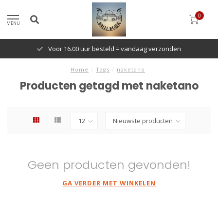
0
MENU
Voor 16.00 uur besteld = vandaag verzonden
Home
/
Tags
/
naketano
Producten getagd met naketano
Geen producten gevonden!
GA VERDER MET WINKELEN