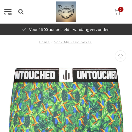
0
MENU
Voor 16.00 uur besteld = vandaag verzonden
Home
/
Sock My Feed boxer