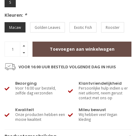
S
Kleuren:
*
Macaw
Golden Leaves
Exotic Fish
Rooster
Toevoegen aan winkelwagen
VOOR 16:00 UUR BESTELD VOLGENDE DAG IN HUIS
Bezorging
Klantvriendelijkheid
Voor 16:00 uur besteld,
Persoonlijke hulp indien u er
zelfde dag verzonden
niet uitkomt, neem gerust
contact met ons op
Kwaliteit
Mileu bewust
Onze producten hebben een
Wij hebben veel Vegan
mooie kwaliteit
kleding