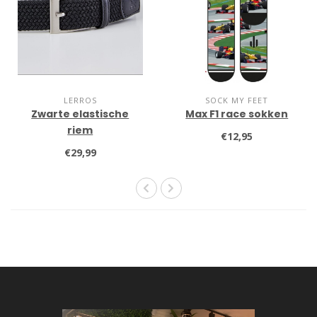
LERROS
SOCK MY FEET
Zwarte elastische
Max F1 race sokken
riem
€12,95
€29,99