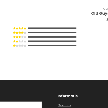
OL
Old Guys
Informatie
Over ons