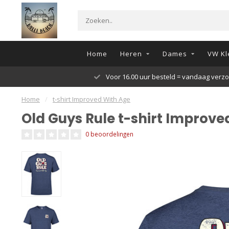
Home
Heren
Dames
VW Kl
Voor 16.00 uur besteld = vandaag verz
Home
/
t-shirt Improved With Age
Old Guys Rule t-shirt Improve
0 beoordelingen