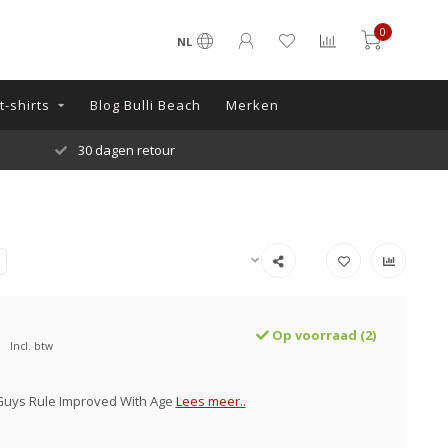
0
NL
-shirts
Blog Bulli Beach
Merken
30 dagen retour
Op voorraad (2)
Incl. btw
 Guys Rule Improved With Age
Lees meer..