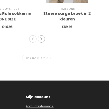
D GUYS RULE
TIMEZONE
 Rule sokken in
Stoere cargo broek in 2
O
ONE SIZE
kleuren
€16,95
€89,95
Old Guys Rule
(45)
Mijn account
Account informatie