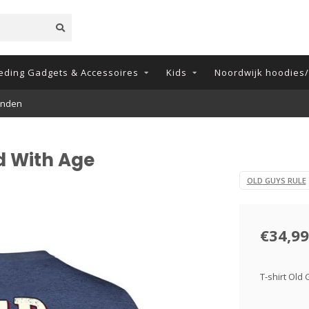
eding Gadgets & Accessoires
Kids
Noordwijk hoodies/t
onden
d With Age
OLD GUYS RULE
€34,99
T-shirt Old