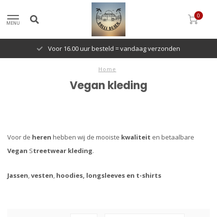
0
MENU
Voor 16.00 uur besteld = vandaag verzonden
Home
Vegan kleding
Voor de
heren
hebben wij de mooiste
kwaliteit
en betaalbare
Vegan
S
treetwear kleding
.
Jassen
,
vesten
,
hoodies, longsleeves en
t-shirts