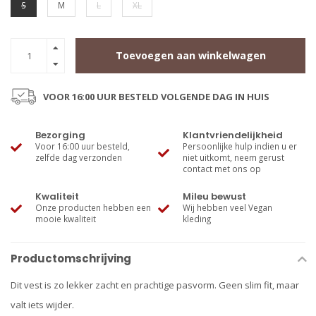
S
M
L
XL
Toevoegen aan winkelwagen
VOOR 16:00 UUR BESTELD VOLGENDE DAG IN HUIS
Bezorging
Klantvriendelijkheid
Voor 16:00 uur besteld,
Persoonlijke hulp indien u er
zelfde dag verzonden
niet uitkomt, neem gerust
contact met ons op
Kwaliteit
Mileu bewust
Onze producten hebben een
Wij hebben veel Vegan
mooie kwaliteit
kleding
Productomschrijving
Dit vest is zo lekker zacht en prachtige pasvorm. Geen slim fit, maar
valt iets wijder.