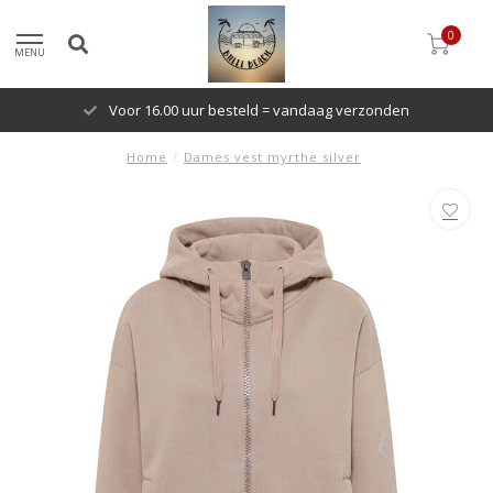
0
MENU
Voor 16.00 uur besteld = vandaag verzonden
Home
/
Dames vest myrthe silver