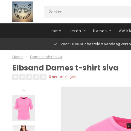
Home
Heren
Dames
VW Kl
Voor 16.00 uur besteld = vandaag verz
Home
/
Dames t-shirt siva
Elbsand Dames t-shirt siva
0 beoordelingen