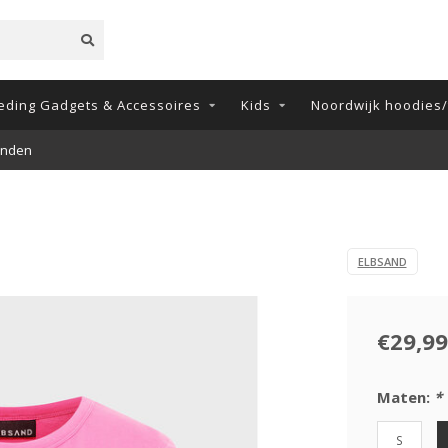
eding Gadgets & Accessoires
Kids
Noordwijk hoodies/t
onden
ELBSAND
€29,99
Maten:
*
S