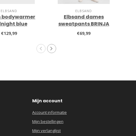
ELBSAND
ELBSAND
 bodywarmer
Elbsand dames
night blue
sweatpants BRINJA
l
jogger 7/8
€129,99
€69,99
Mijn account
Account informatie
Mijn bestellingen
Mijn verlanglijst