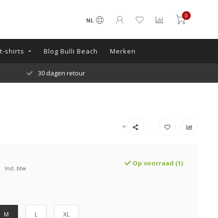
0
NL
-shirts
Blog Bulli Beach
Merken
30 dagen retour
Op voorraad (1)
Incl. btw
M
L
XL