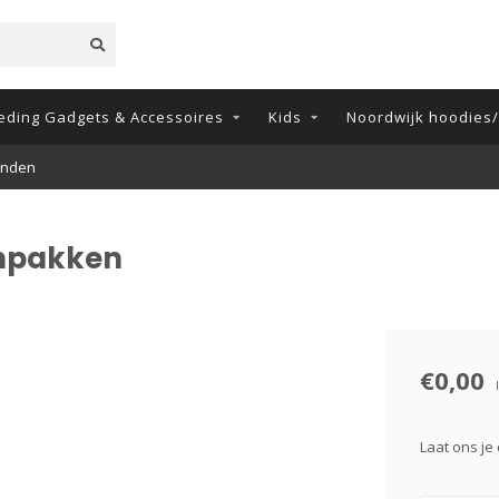
eding Gadgets & Accessoires
Kids
Noordwijk hoodies/t
onden
 inpakken
€0,00
Laat ons je