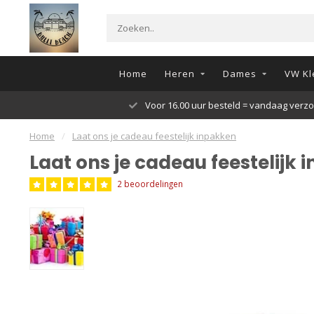
Home
Heren
Dames
VW Kl
Voor 16.00 uur besteld = vandaag verz
Home
/
Laat ons je cadeau feestelijk inpakken
Laat ons je cadeau feestelijk
2 beoordelingen